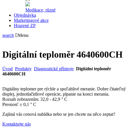
Medikace, různé
Objednávka
Marketingové akce
Hrazené ZP
search
Menu
Digitální teploměr 4640600CH
Úvod
Produkty
Diagnostické přístroje
Digitální teploměr
4640600CH
Digitálny teplomer pre rýchle a spoľahlivé meranie. Dobre čitateľný
displej, jednotlačidlové operácie, pípanie na konci merania.
Rozsah zobrazením: 32,0 - 42,9 ° C
Presnosť ± 0,1 ° C
Zajímá vás cenová nabídka nebo se jen chcete na něco zeptat?
Kontaktujte nás