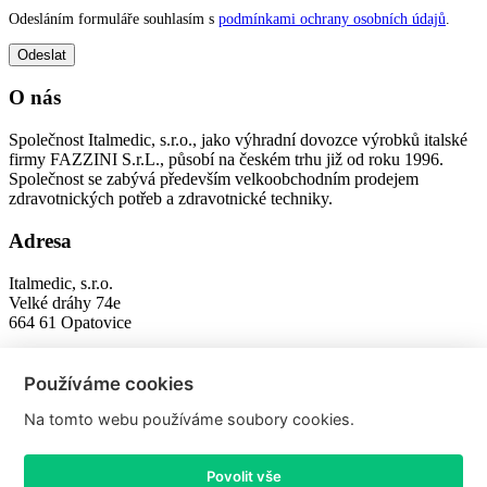
Odesláním formuláře souhlasím s
podmínkami ochrany osobních údajů
.
O nás
Společnost Italmedic, s.r.o., jako výhradní dovozce výrobků italské
firmy FAZZINI S.r.L., působí na českém trhu již od roku 1996.
Společnost se zabývá především velkoobchodním prodejem
zdravotnických potřeb a zdravotnické techniky.
Adresa
Italmedic, s.r.o.
Velké dráhy 74e
664 61 Opatovice
Kontakty
Používáme cookies
fazzini@fazzini.cz
Na tomto webu používáme soubory cookies.
+420 547 422 600
+420 547 422 601
Povolit vše
Copyright © 2021,
Fazzini.cz