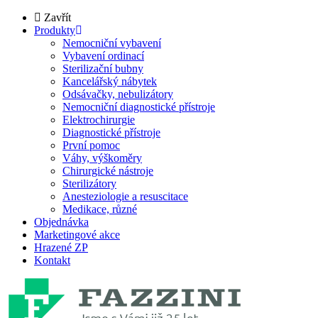
Zavřít
Produkty
Nemocniční vybavení
Vybavení ordinací
Sterilizační bubny
Kancelářský nábytek
Odsávačky, nebulizátory
Nemocniční diagnostické přístroje
Elektrochirurgie
Diagnostické přístroje
První pomoc
Váhy, výškoměry
Chirurgické nástroje
Sterilizátory
Anesteziologie a resuscitace
Medikace, různé
Objednávka
Marketingové akce
Hrazené ZP
Kontakt