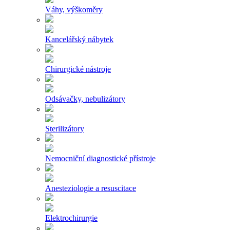
Váhy, výškoměry
Kancelářský nábytek
Chirurgické nástroje
Odsávačky, nebulizátory
Sterilizátory
Nemocniční diagnostické přístroje
Anesteziologie a resuscitace
Elektrochirurgie