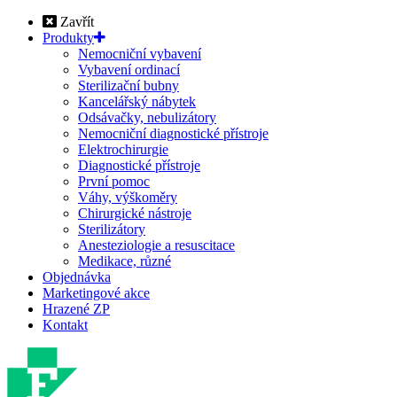
Zavřít
Produkty
Nemocniční vybavení
Vybavení ordinací
Sterilizační bubny
Kancelářský nábytek
Odsávačky, nebulizátory
Nemocniční diagnostické přístroje
Elektrochirurgie
Diagnostické přístroje
První pomoc
Váhy, výškoměry
Chirurgické nástroje
Sterilizátory
Anesteziologie a resuscitace
Medikace, různé
Objednávka
Marketingové akce
Hrazené ZP
Kontakt