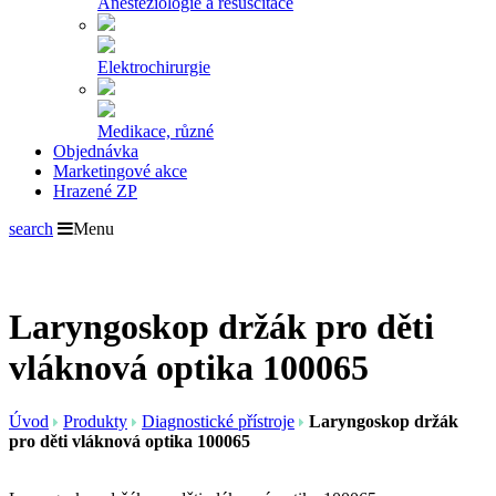
Anesteziologie a resuscitace
Elektrochirurgie
Medikace, různé
Objednávka
Marketingové akce
Hrazené ZP
search
Menu
Laryngoskop držák pro děti
vláknová optika 100065
Úvod
Produkty
Diagnostické přístroje
Laryngoskop držák
pro děti vláknová optika 100065