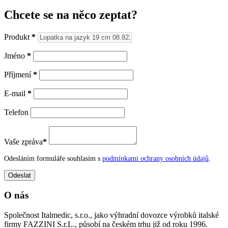
Chcete se na něco zeptat?
Produkt
*
Jméno
*
Příjmení
*
E-mail
*
Telefon
Vaše zpráva
*
Odesláním formuláře souhlasím s
podmínkami ochrany osobních údajů
.
O nás
Společnost Italmedic, s.r.o., jako výhradní dovozce výrobků italské
firmy FAZZINI S.r.L., působí na českém trhu již od roku 1996.