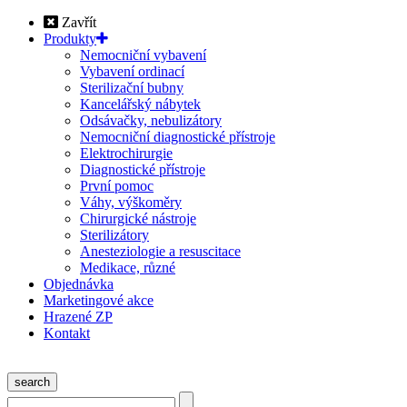
Zavřít
Produkty
Nemocniční vybavení
Vybavení ordinací
Sterilizační bubny
Kancelářský nábytek
Odsávačky, nebulizátory
Nemocniční diagnostické přístroje
Elektrochirurgie
Diagnostické přístroje
První pomoc
Váhy, výškoměry
Chirurgické nástroje
Sterilizátory
Anesteziologie a resuscitace
Medikace, různé
Objednávka
Marketingové akce
Hrazené ZP
Kontakt
search