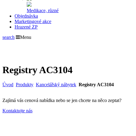
Medikace, různé
Objednávka
Marketingové akce
Hrazené ZP
search
Menu
Registry AC3104
Úvod
Produkty
Kancelářský nábytek
Registry AC3104
Zajímá vás cenová nabídka nebo se jen chcete na něco zeptat?
Kontaktujte nás