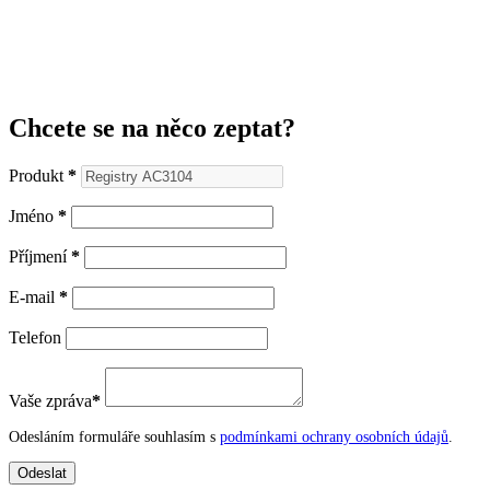
Chcete se na něco zeptat?
Produkt
*
Jméno
*
Příjmení
*
E-mail
*
Telefon
Vaše zpráva
*
Odesláním formuláře souhlasím s
podmínkami ochrany osobních údajů
.