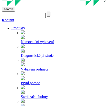
search
Kontakt
Produkty
Nemocniční vybavení
Diagnostické přístroje
Vybavení ordinací
První pomoc
Sterilizační bubny