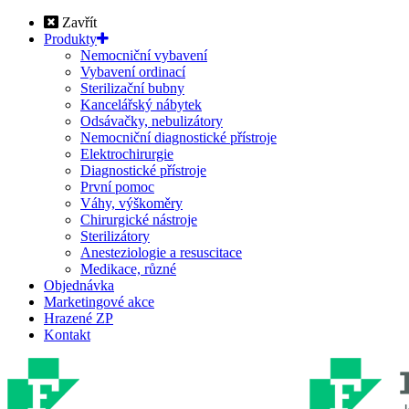
Zavřít
Produkty
Nemocniční vybavení
Vybavení ordinací
Sterilizační bubny
Kancelářský nábytek
Odsávačky, nebulizátory
Nemocniční diagnostické přístroje
Elektrochirurgie
Diagnostické přístroje
První pomoc
Váhy, výškoměry
Chirurgické nástroje
Sterilizátory
Anesteziologie a resuscitace
Medikace, různé
Objednávka
Marketingové akce
Hrazené ZP
Kontakt