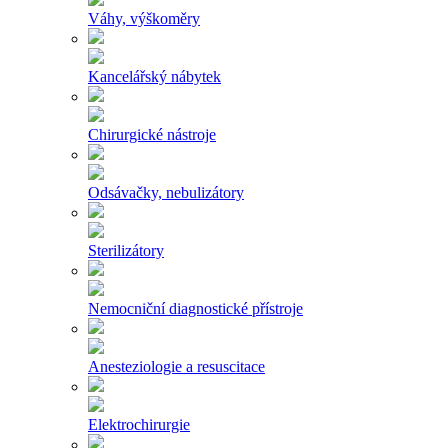
Váhy, výškoměry
Kancelářský nábytek
Chirurgické nástroje
Odsávačky, nebulizátory
Sterilizátory
Nemocniční diagnostické přístroje
Anesteziologie a resuscitace
Elektrochirurgie