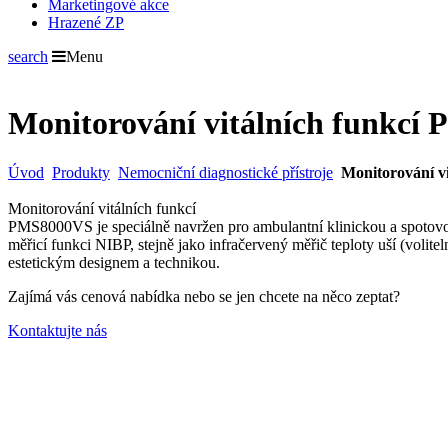
Marketingové akce
Hrazené ZP
search
Menu
Monitorování vitálních funkc
Úvod
Produkty
Nemocniční diagnostické přístroje
Monitorování v
Monitorování vitálních funkcí
PMS8000VS je speciálně navržen pro ambulantní klinickou a spotovou 
měřicí funkci NIBP, stejně jako infračervený měřič teploty uší (volite
estetickým designem a technikou.
Zajímá vás cenová nabídka nebo se jen chcete na něco zeptat?
Kontaktujte nás