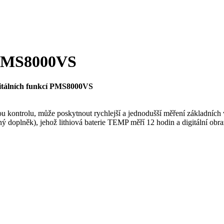
í PMS8000VS
itálních funkcí PMS8000VS
kontrolu, může poskytnout rychlejší a jednodušší měření základních vi
lný doplněk), jehož lithiová baterie TEMP měří 12 hodin a digitální obra