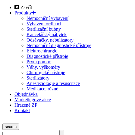
Zavřít
Produkty
Nemocniční vybavení
Vybavení ordinací
Sterilizační bubny
Kancelářský nábytek
Odsávačky, nebulizátory
Nemocniční diagnostické přístroje
Elektrochirurgie
Diagnostické přístroje
První pomoc
Váhy, výškoměry
Chirurgické nástroje
Sterilizátory
Anesteziologie a resuscitace
Medikace, různé
Objednávka
Marketingové akce
Hrazené ZP
Kontakt
search