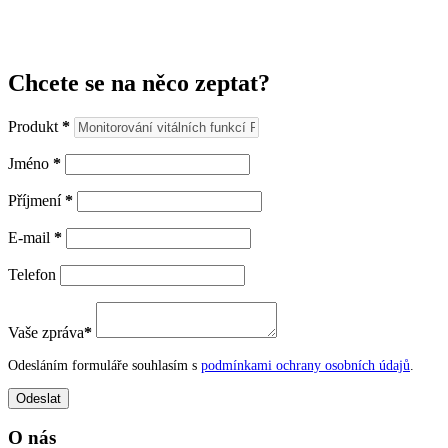
Chcete se na něco zeptat?
Produkt
*
Jméno
*
Příjmení
*
E-mail
*
Telefon
Vaše zpráva
*
Odesláním formuláře souhlasím s
podmínkami ochrany osobních údajů
.
O nás