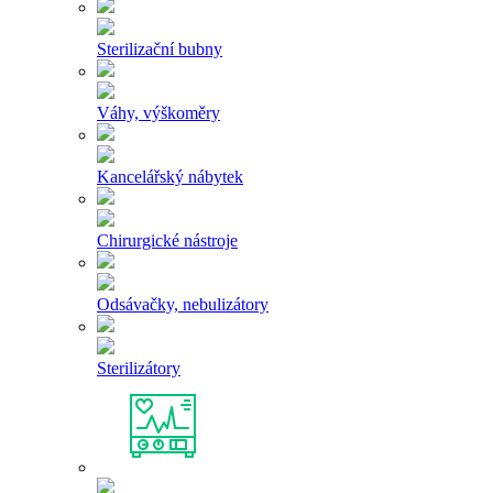
Sterilizační bubny
Váhy, výškoměry
Kancelářský nábytek
Chirurgické nástroje
Odsávačky, nebulizátory
Sterilizátory