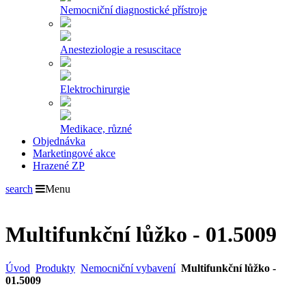
Nemocniční diagnostické přístroje
Anesteziologie a resuscitace
Elektrochirurgie
Medikace, různé
Objednávka
Marketingové akce
Hrazené ZP
search
Menu
Multifunkční lůžko - 01.5009
Úvod
Produkty
Nemocniční vybavení
Multifunkční lůžko -
01.5009