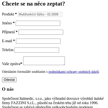
Chcete se na něco zeptat?
Produkt
*
Jméno
*
Příjmení
*
E-mail
*
Telefon
Vaše zpráva
*
Odesláním formuláře souhlasím s
podmínkami ochrany osobních údajů
.
O nás
Společnost Italmedic, s.r.o., jako výhradní dovozce výrobků italské
firmy FAZZINI S.r.L., působí na českém trhu již od roku 1996.
Společnost se zabývá především velkoobchodním prodejem