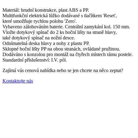
Materiál: hrudní konstrukce, plast ABS a PP.
Multifunkční elektrická lůžko dodávané s tlačítkem 'Reset',
které umožňuje rychlou polohu 'Zero'.
Vybaveno zálohováním baterie. Centrální zamykání kol. 150 mm.
Vložte dotykový spínač do 2 ks boční lišty na straně hlavy,
také dotykový spínač na nožní desce.
Odnímatelná deska hlavy a nohy z plastu PP.
Sklopné boční lišty PP na obou stranách, ovládané pružinou.
Dodáváno s konzolou pro montáž na čtyřech místech rámu postele.
Standardní příslušenství: I.V. pól.
Zajímá vás cenová nabídka nebo se jen chcete na něco zeptat?
Kontaktujte nás