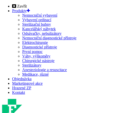
Zavřít
Produkty
Nemocniční vybavení
Vybavení ordinací
Sterilizační bubny
Kancelářský nábytek
Odsávačky, nebulizátory
Nemocniční diagnostické přístroje
Elektrochirurgie
Diagnostické přístroje
První pomoc
Váhy, výškoměry
Chirurgické nástroje
Sterilizátory
Anesteziologie a resuscitace
Medikace, různé
Objednávka
Marketingové akce
Hrazené ZP
Kontakt