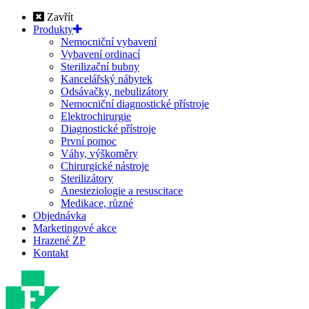
Zavřít
Produkty
Nemocniční vybavení
Vybavení ordinací
Sterilizační bubny
Kancelářský nábytek
Odsávačky, nebulizátory
Nemocniční diagnostické přístroje
Elektrochirurgie
Diagnostické přístroje
První pomoc
Váhy, výškoměry
Chirurgické nástroje
Sterilizátory
Anesteziologie a resuscitace
Medikace, různé
Objednávka
Marketingové akce
Hrazené ZP
Kontakt