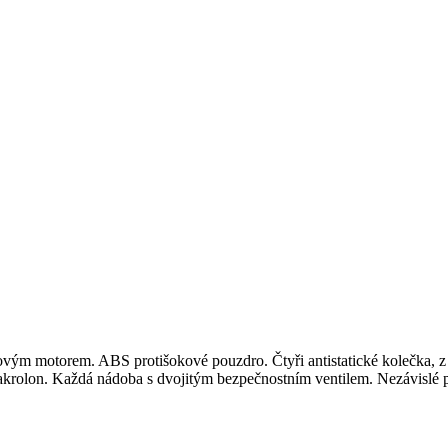
stovým motorem.
ABS protišokové pouzdro.
Čtyři antistatické kolečka, 
akrolon.
Každá nádoba s dvojitým bezpečnostním ventilem.
Nezávislé 