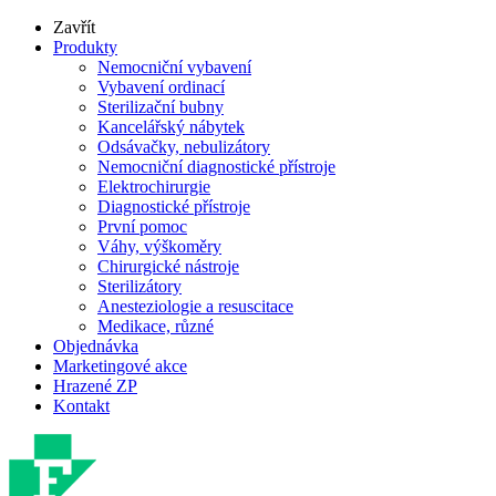
Zavřít
Produkty
Nemocniční vybavení
Vybavení ordinací
Sterilizační bubny
Kancelářský nábytek
Odsávačky, nebulizátory
Nemocniční diagnostické přístroje
Elektrochirurgie
Diagnostické přístroje
První pomoc
Váhy, výškoměry
Chirurgické nástroje
Sterilizátory
Anesteziologie a resuscitace
Medikace, různé
Objednávka
Marketingové akce
Hrazené ZP
Kontakt