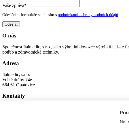
Vaše zpráva
*
Odesláním formuláře souhlasím s
podmínkami ochrany osobních údajů
.
O nás
Společnost Italmedic, s.r.o., jako výhradní dovozce výrobků italsk
potřeb a zdravotnické techniky.
Adresa
Italmedic, s.r.o.
Velké dráhy 74e
664 61 Opatovice
Kontakty
fazzini@fazzini.cz
Pou
+420 547 422 600
+420 547 422 601
Na t
Copyright © 2021,
Fazzini.cz