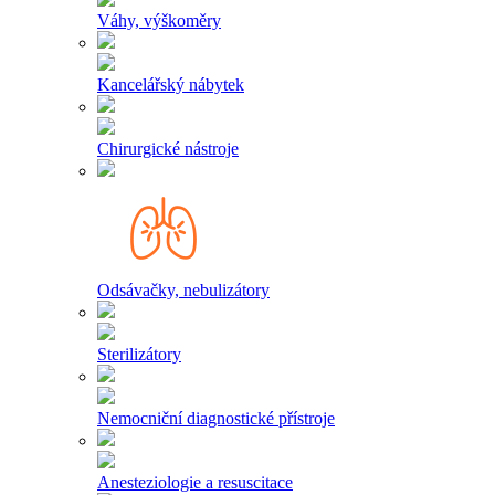
Váhy, výškoměry
Kancelářský nábytek
Chirurgické nástroje
Odsávačky, nebulizátory
Sterilizátory
Nemocniční diagnostické přístroje
Anesteziologie a resuscitace