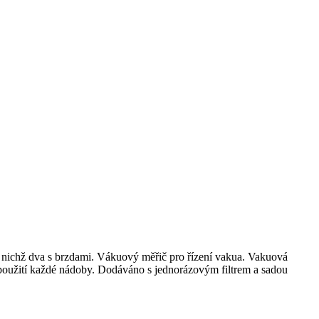
z nichž dva s brzdami.
Vákuový měřič pro řízení vakua.
Vakuová
použití každé nádoby.
Dodáváno s jednorázovým filtrem a sadou