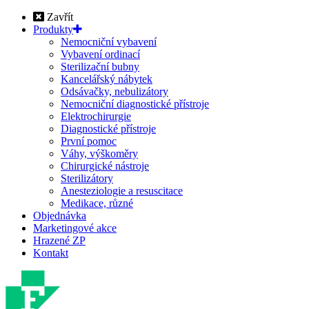
Zavřít
Produkty
Nemocniční vybavení
Vybavení ordinací
Sterilizační bubny
Kancelářský nábytek
Odsávačky, nebulizátory
Nemocniční diagnostické přístroje
Elektrochirurgie
Diagnostické přístroje
První pomoc
Váhy, výškoměry
Chirurgické nástroje
Sterilizátory
Anesteziologie a resuscitace
Medikace, různé
Objednávka
Marketingové akce
Hrazené ZP
Kontakt