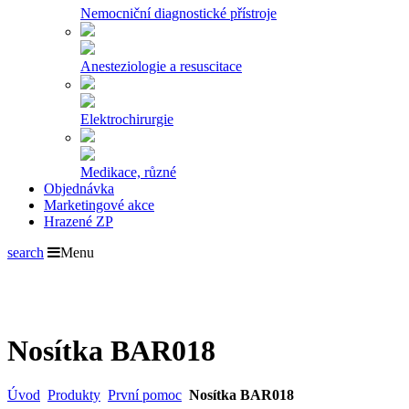
Nemocniční diagnostické přístroje
Anesteziologie a resuscitace
Elektrochirurgie
Medikace, různé
Objednávka
Marketingové akce
Hrazené ZP
search
Menu
Nosítka BAR018
Úvod
Produkty
První pomoc
Nosítka BAR018