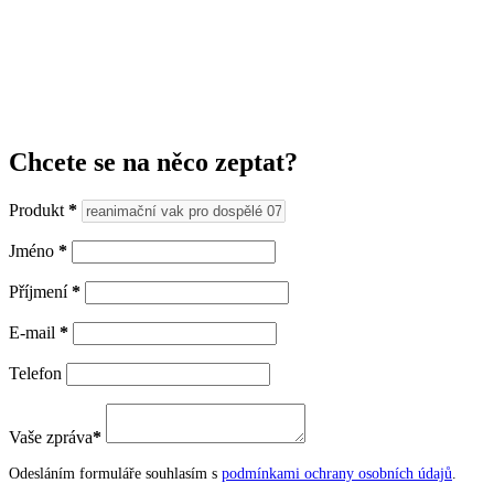
Chcete se na něco zeptat?
Produkt
*
Jméno
*
Příjmení
*
E-mail
*
Telefon
Vaše zpráva
*
Odesláním formuláře souhlasím s
podmínkami ochrany osobních údajů
.