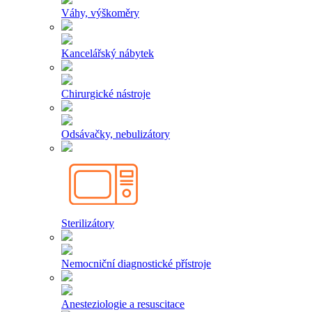
Váhy, výškoměry
Kancelářský nábytek
Chirurgické nástroje
Odsávačky, nebulizátory
Sterilizátory
Nemocniční diagnostické přístroje
Anesteziologie a resuscitace