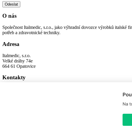
O nás
Společnost Italmedic, s.r.o., jako výhradní dovozce výrobků italsk
potřeb a zdravotnické techniky.
Adresa
Italmedic, s.r.o.
Velké dráhy 74e
664 61 Opatovice
Kontakty
fazzini@fazzini.cz
Pou
+420 547 422 600
+420 547 422 601
Na t
Copyright © 2021,
Fazzini.cz
Přepnout do klasického zobrazení
Tvorba webu Shopea.cz
Upravit nastavení cookies