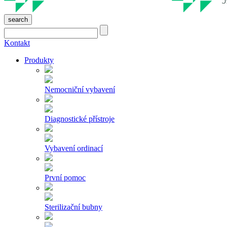
search
Kontakt
Produkty
Nemocniční vybavení
Diagnostické přístroje
Vybavení ordinací
První pomoc
Sterilizační bubny