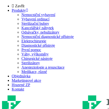
Zavřít
Produkty
Nemocniční vybavení
Vybavení ordinací
Sterilizační bubny
Kancelářský nábytek
Odsávačky, nebulizátory
Nemocniční diagnostické přístroje
Elektrochirurgie
Diagnostické přístroje
První pomoc
Váhy, výškoměry
Chirurgické nástroje
Sterilizátory
Anesteziologie a resuscitace
Medikace, různé
Objednávka
Marketingové akce
Hrazené ZP
Kontakt