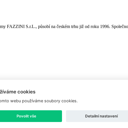
é firmy FAZZINI S.r.L., působí na českém trhu již od roku 1996. Spole
žíváme cookies
omto webu používáme soubory cookies.
Povolit vše
Detailní nastavení