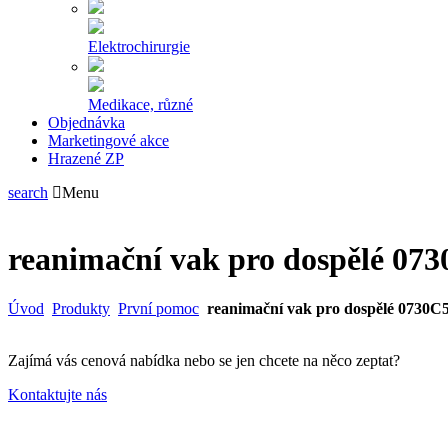
Elektrochirurgie
Medikace, různé
Objednávka
Marketingové akce
Hrazené ZP
search
Menu
reanimační vak pro dospělé 07
Úvod
Produkty
První pomoc
reanimační vak pro dospělé 0730C
Zajímá vás cenová nabídka nebo se jen chcete na něco zeptat?
Kontaktujte nás