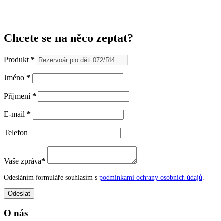
Chcete se na něco zeptat?
Produkt
*
Jméno
*
Příjmení
*
E-mail
*
Telefon
Vaše zpráva
*
Odesláním formuláře souhlasím s
podmínkami ochrany osobních údajů
.
O nás