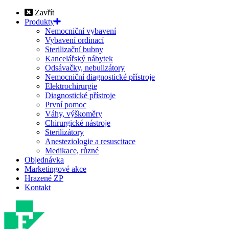
Zavřít
Produkty
Nemocniční vybavení
Vybavení ordinací
Sterilizační bubny
Kancelářský nábytek
Odsávačky, nebulizátory
Nemocniční diagnostické přístroje
Elektrochirurgie
Diagnostické přístroje
První pomoc
Váhy, výškoměry
Chirurgické nástroje
Sterilizátory
Anesteziologie a resuscitace
Medikace, různé
Objednávka
Marketingové akce
Hrazené ZP
Kontakt