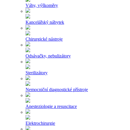
Váhy, výškoměry
Kancelářský nábytek
Chirurgické nástroje
Odsávačky, nebulizátory
Sterilizátory
Nemocniční diagnostické přístroje
Anesteziologie a resuscitace
Elektrochirurgie