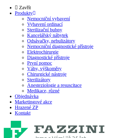
Zavřít
Produkty
Nemocniční vybavení
Vybavení ordinací
Sterilizační bubny
Kancelářský nábytek
Odsávačky, nebulizátory
Nemocniční diagnostické přístroje
Elektrochirurgie
Diagnostické přístroje
První pomoc
Váhy, výškoměry
Chirurgické nástroje
Sterilizátory
Anesteziologie a resuscitace
Medikace, různé
Objednávka
Marketingové akce
Hrazené ZP
Kontakt