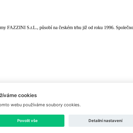
é firmy FAZZINI S.r.L., působí na českém trhu již od roku 1996. Spole
žíváme cookies
omto webu používáme soubory cookies.
Povolit vše
Detailní nastavení