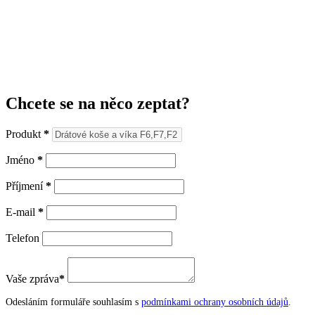
Chcete se na něco zeptat?
Produkt
*
Jméno
*
Příjmení
*
E-mail
*
Telefon
Vaše zpráva
*
Odesláním formuláře souhlasím s
podmínkami ochrany osobních údajů
.