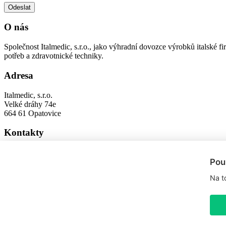
O nás
Společnost Italmedic, s.r.o., jako výhradní dovozce výrobků italsk
potřeb a zdravotnické techniky.
Adresa
Italmedic, s.r.o.
Velké dráhy 74e
664 61 Opatovice
Kontakty
fazzini@fazzini.cz
Pou
+420 547 422 600
+420 547 422 601
Na t
Copyright © 2021,
Fazzini.cz
Přepnout do klasického zobrazení
Tvorba webu Shopea.cz
Upravit nastavení cookies