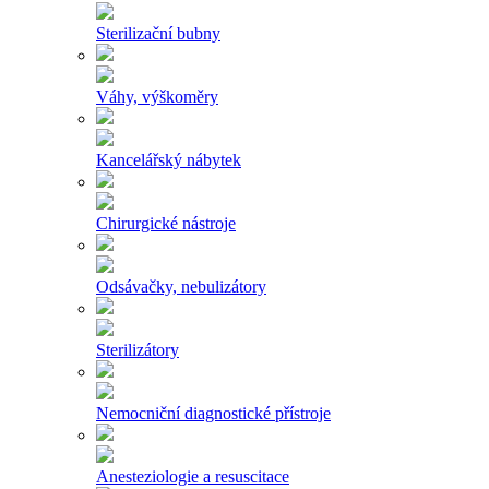
Sterilizační bubny
Váhy, výškoměry
Kancelářský nábytek
Chirurgické nástroje
Odsávačky, nebulizátory
Sterilizátory
Nemocniční diagnostické přístroje
Anesteziologie a resuscitace