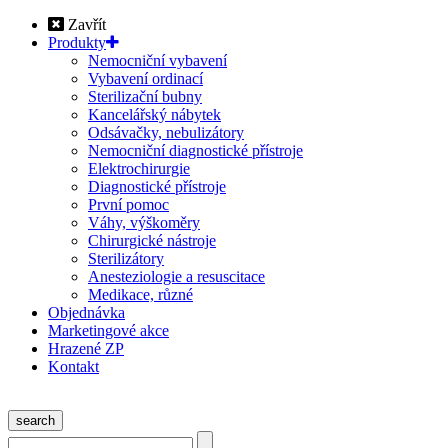
Zavřít
Produkty
Nemocniční vybavení
Vybavení ordinací
Sterilizační bubny
Kancelářský nábytek
Odsávačky, nebulizátory
Nemocniční diagnostické přístroje
Elektrochirurgie
Diagnostické přístroje
První pomoc
Váhy, výškoměry
Chirurgické nástroje
Sterilizátory
Anesteziologie a resuscitace
Medikace, různé
Objednávka
Marketingové akce
Hrazené ZP
Kontakt
search