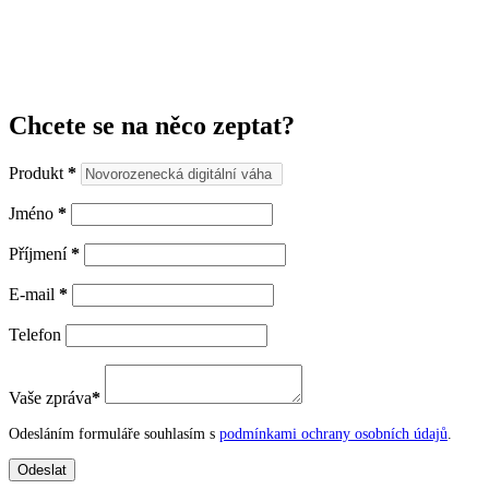
Chcete se na něco zeptat?
Produkt
*
Jméno
*
Příjmení
*
E-mail
*
Telefon
Vaše zpráva
*
Odesláním formuláře souhlasím s
podmínkami ochrany osobních údajů
.