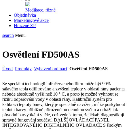
Medikace, různé
Objednávka
Marketingové akce
Hrazené ZP
search
Menu
Osvětlení FD500AS
Úvod
Produkty
Vybavení ordinací
Osvětlení FD500AS
Se speciální technologií infračerveného filtru může být 99%
sálavého tepla odfiltrováno a zvýšení teploty v oblasti rány pacienta
nebude absolutně vyšší než 10 ° C, a proto je možné vyhnout se
riziku odpařování vody v oblasti rány.
Kalibrační systém pro
kalibraci teploty barev, který je speciálně navržen, může poskytnout
teplotu barvy přibližně přirozenému dennímu světlu a odráží tak
původní barvy tkání v těle, což vede k tomu, že lékaři diagnostikují
správné fungování součástí. DALŠÍ OVLÁDACÍ PANEL
INTEGROVANÉHO DIGITÁLNÍHO OVLADAČE S širokým