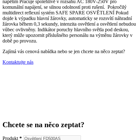
napětím
Pracuje spolehlivě v rozsahu AC 180V-250V pro
komunální napájení, se silnou odolností proti rušení.
Pokročilý
multidirect reflexní systém SAFE SPARE OSVĚTLENÍ Pokud
dojde k výpadku hlavní žárovky, automaticky se rozsvítí náhradní
žárovka během 0,3 sekundy, intenzita osvětlení a osvětlení nebudou
vůbec ovlivněny.
Indikátor poruchy hlavního světla pod deskou,
který může upozornit příslušného personálu na výměnu žárovky v
době po provozu.
Zajímá vás cenová nabídka nebo se jen chcete na něco zeptat?
Kontaktujte nás
Chcete se na něco zeptat?
Produkt
*