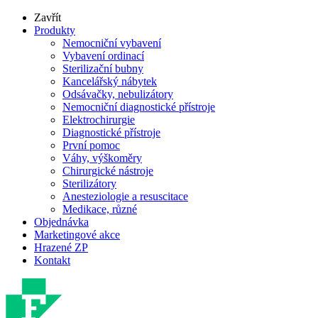
Zavřít
Produkty
Nemocniční vybavení
Vybavení ordinací
Sterilizační bubny
Kancelářský nábytek
Odsávačky, nebulizátory
Nemocniční diagnostické přístroje
Elektrochirurgie
Diagnostické přístroje
První pomoc
Váhy, výškoměry
Chirurgické nástroje
Sterilizátory
Anesteziologie a resuscitace
Medikace, různé
Objednávka
Marketingové akce
Hrazené ZP
Kontakt