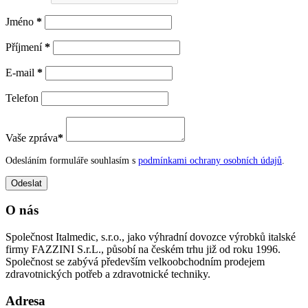
Jméno
*
Příjmení
*
E-mail
*
Telefon
Vaše zpráva
*
Odesláním formuláře souhlasím s
podmínkami ochrany osobních údajů
.
O nás
Společnost Italmedic, s.r.o., jako výhradní dovozce výrobků italské
firmy FAZZINI S.r.L., působí na českém trhu již od roku 1996.
Společnost se zabývá především velkoobchodním prodejem
zdravotnických potřeb a zdravotnické techniky.
Adresa