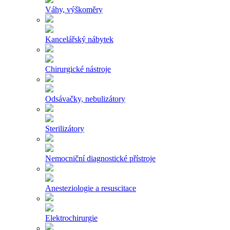
Váhy, výškoměry
Kancelářský nábytek
Chirurgické nástroje
Odsávačky, nebulizátory
Sterilizátory
Nemocniční diagnostické přístroje
Anesteziologie a resuscitace
Elektrochirurgie