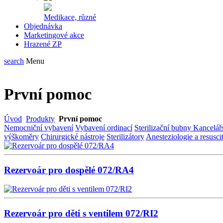
Medikace, různé
Objednávka
Marketingové akce
Hrazené ZP
search
Menu
První pomoc
Úvod
Produkty
První pomoc
Nemocniční vybavení
Vybavení ordinací
Sterilizační bubny
Kancelář
výškoměry
Chirurgické nástroje
Sterilizátory
Anesteziologie a resusci
Rezervoár pro dospělé 072/RA4
Rezervoár pro děti s ventilem 072/RI2