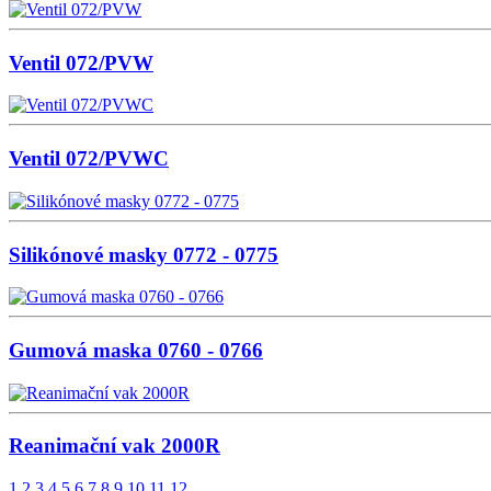
Ventil 072/PVW
Ventil 072/PVWC
Silikónové masky 0772 - 0775
Gumová maska 0760 - 0766
Reanimační vak 2000R
1
2
3
4
5
6
7
8
9
10
11
12