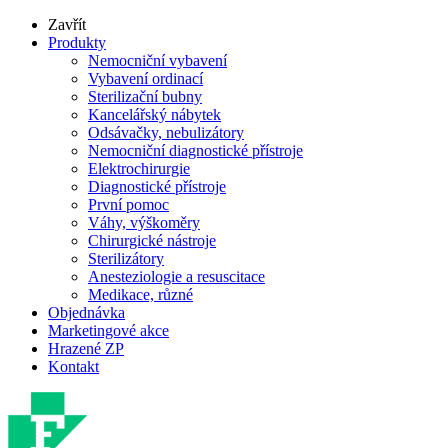
Zavřít
Produkty
Nemocniční vybavení
Vybavení ordinací
Sterilizační bubny
Kancelářský nábytek
Odsávačky, nebulizátory
Nemocniční diagnostické přístroje
Elektrochirurgie
Diagnostické přístroje
První pomoc
Váhy, výškoměry
Chirurgické nástroje
Sterilizátory
Anesteziologie a resuscitace
Medikace, různé
Objednávka
Marketingové akce
Hrazené ZP
Kontakt