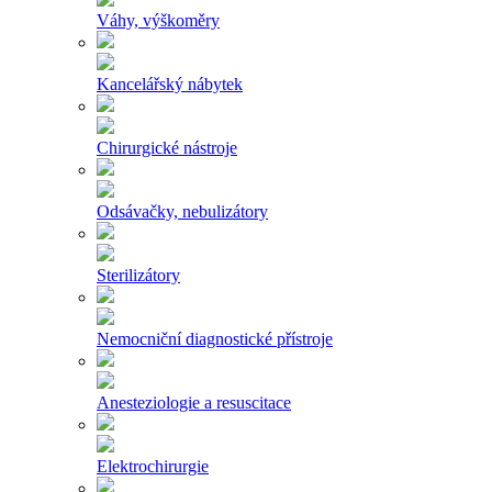
Váhy, výškoměry
Kancelářský nábytek
Chirurgické nástroje
Odsávačky, nebulizátory
Sterilizátory
Nemocniční diagnostické přístroje
Anesteziologie a resuscitace
Elektrochirurgie