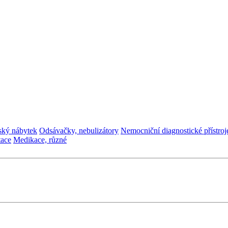
ský nábytek
Odsávačky, nebulizátory
Nemocniční diagnostické přístroj
tace
Medikace, různé